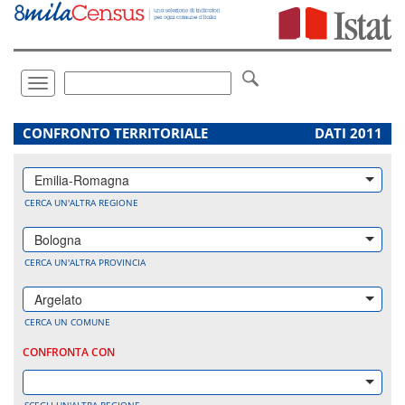
Vai
direttamente
a:
Contenuto
Ricerca
Toggle
navigation
.
CONFRONTO TERRITORIALE
DATI 2011
Emilia-Romagna
CERCA UN'ALTRA REGIONE
Bologna
CERCA UN'ALTRA PROVINCIA
Argelato
CERCA UN COMUNE
CONFRONTA CON