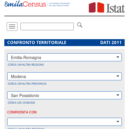
Vai
direttamente
a:
Contenuto
Ricerca
Toggle
navigation
.
CONFRONTO TERRITORIALE
DATI 2011
Emilia-Romagna
CERCA UN'ALTRA REGIONE
Modena
CERCA UN'ALTRA PROVINCIA
San Possidonio
CERCA UN COMUNE
CONFRONTA CON