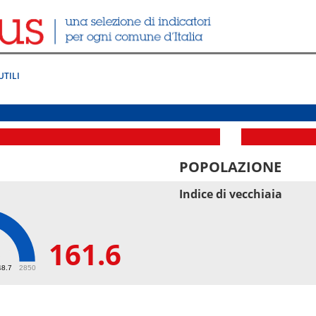
UTILI
POPOLAZIONE
Indice di vecchiaia
161.6
6
48.7
2850