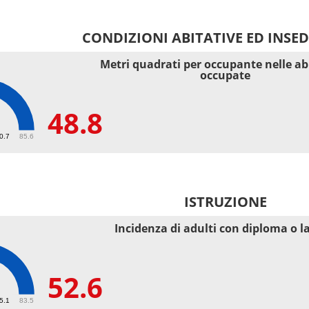
CONDIZIONI ABITATIVE ED INSE
Metri quadrati per occupante nelle ab
occupate
48.8
40.7
85.6
ISTRUZIONE
Incidenza di adulti con diploma o l
52.6
55.1
83.5