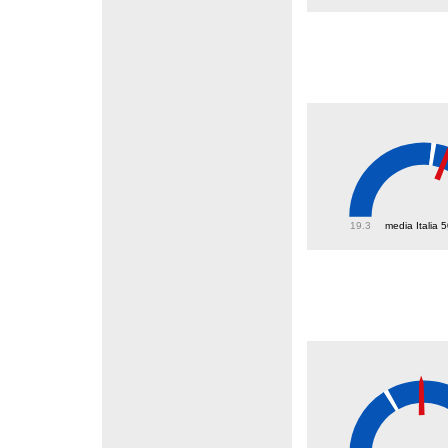
54.9
19.3
media Italia 
35.9