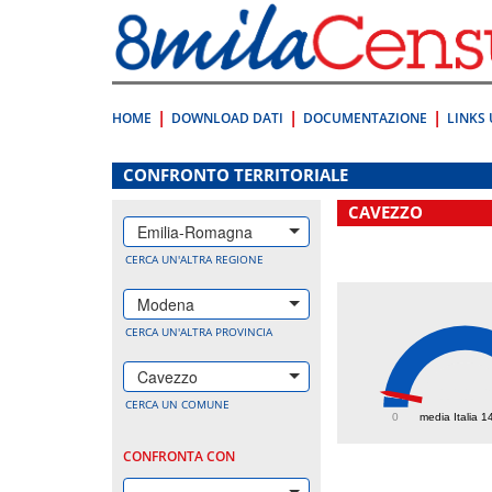
Vai
direttamente
a:
Contenuto
Ricerca
HOME
DOWNLOAD DATI
DOCUMENTAZIONE
LINKS 
.
CONFRONTO TERRITORIALE
CAVEZZO
Emilia-Romagna
CERCA UN'ALTRA REGIONE
Modena
CERCA UN'ALTRA PROVINCIA
Cavezzo
161.
CERCA UN COMUNE
0
media Italia 1
CONFRONTA CON