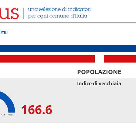
UTILI
POPOLAZIONE
Indice di vecchiaia
166.6
6
48.7
2850