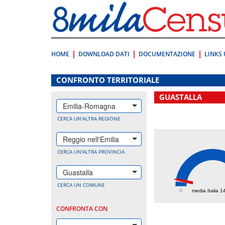
Vai
direttamente
a:
Contenuto
Ricerca
HOME
DOWNLOAD DATI
DOCUMENTAZIONE
LINKS 
.
CONFRONTO TERRITORIALE
GUASTALLA
Emilia-Romagna
CERCA UN'ALTRA REGIONE
Reggio nell'Emilia
CERCA UN'ALTRA PROVINCIA
Guastalla
166.
CERCA UN COMUNE
0
media Italia 1
CONFRONTA CON