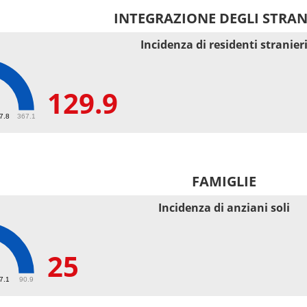
INTEGRAZIONE DEGLI STRAN
Incidenza di residenti stranier
129.9
9
67.8
367.1
FAMIGLIE
Incidenza di anziani soli
25
27.1
90.9