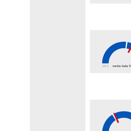
55.8
19.3
media Italia 
25.7