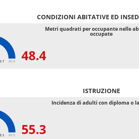
CONDIZIONI ABITATIVE ED INSE
Metri quadrati per occupante nelle ab
occupate
48.4
40.7
85.6
ISTRUZIONE
Incidenza di adulti con diploma o l
55.3
55.1
83.5