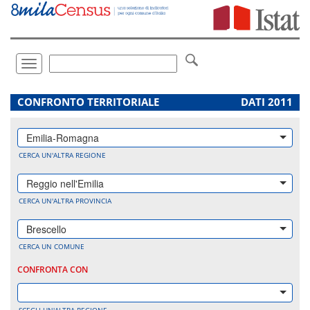
Vai
direttamente
a:
Contenuto
Ricerca
Toggle
navigation
.
CONFRONTO TERRITORIALE
DATI 2011
Emilia-Romagna
CERCA UN'ALTRA REGIONE
Reggio nell'Emilia
CERCA UN'ALTRA PROVINCIA
Brescello
CERCA UN COMUNE
CONFRONTA CON