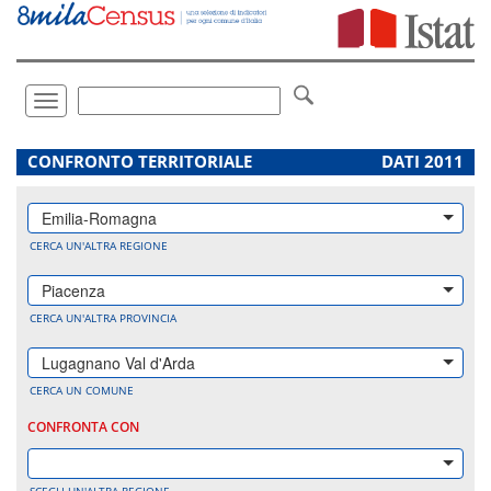
Vai
direttamente
a:
Contenuto
Ricerca
Toggle
navigation
.
CONFRONTO TERRITORIALE
DATI 2011
Emilia-Romagna
CERCA UN'ALTRA REGIONE
Piacenza
CERCA UN'ALTRA PROVINCIA
Lugagnano Val d'Arda
CERCA UN COMUNE
CONFRONTA CON