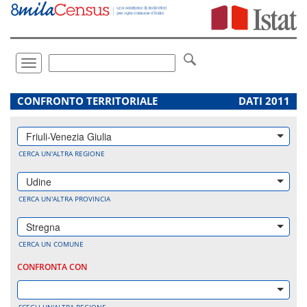
Vai
direttamente
a:
Contenuto
Ricerca
Toggle
navigation
.
CONFRONTO TERRITORIALE
DATI 2011
Friuli-Venezia Giulia
CERCA UN'ALTRA REGIONE
Udine
CERCA UN'ALTRA PROVINCIA
Stregna
CERCA UN COMUNE
CONFRONTA CON