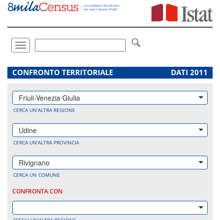
Vai
direttamente
a:
Contenuto
Ricerca
Toggle
navigation
.
CONFRONTO TERRITORIALE
DATI 2011
Friuli-Venezia Giulia
CERCA UN'ALTRA REGIONE
Udine
CERCA UN'ALTRA PROVINCIA
Rivignano
CERCA UN COMUNE
CONFRONTA CON