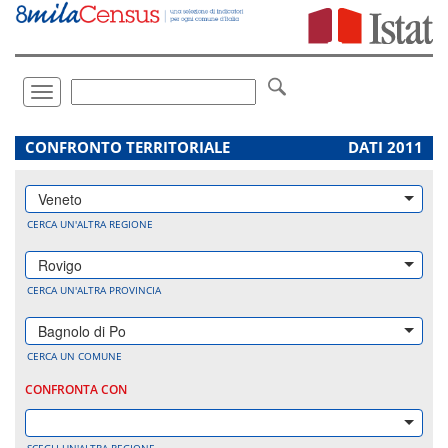
Vai
direttamente
a:
Contenuto
Ricerca
Toggle
navigation
.
CONFRONTO TERRITORIALE
DATI 2011
Veneto
CERCA UN'ALTRA REGIONE
Rovigo
CERCA UN'ALTRA PROVINCIA
Bagnolo di Po
CERCA UN COMUNE
CONFRONTA CON