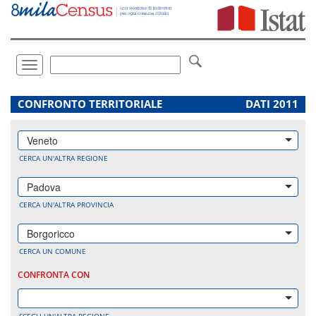
Vai
direttamente
a:
Contenuto
Ricerca
Toggle
navigation
.
CONFRONTO TERRITORIALE
DATI 2011
Veneto
CERCA UN'ALTRA REGIONE
Padova
CERCA UN'ALTRA PROVINCIA
Borgoricco
CERCA UN COMUNE
CONFRONTA CON