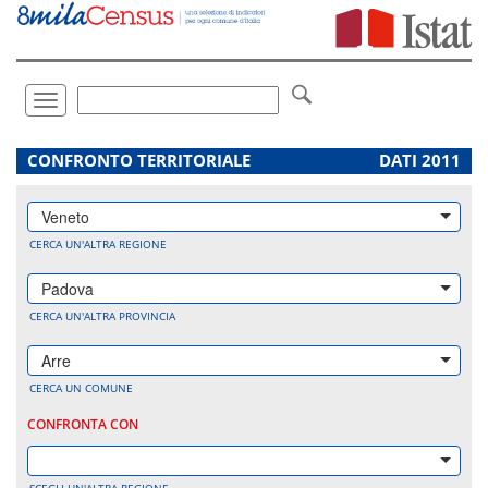
Vai
direttamente
a:
Contenuto
Ricerca
Toggle
navigation
.
CONFRONTO TERRITORIALE
DATI 2011
Veneto
CERCA UN'ALTRA REGIONE
Padova
CERCA UN'ALTRA PROVINCIA
Arre
CERCA UN COMUNE
CONFRONTA CON