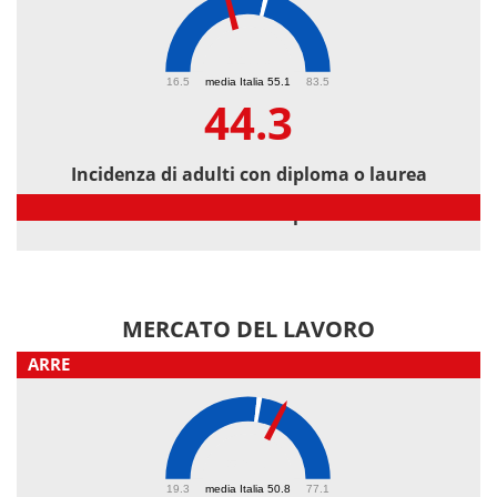
44.3
16.5
media Italia 55.1
83.5
44.3
Incidenza di adulti con diploma o laurea
Incidenza di adulti con diploma o laurea
MERCATO DEL LAVORO
ARRE
56.7
19.3
media Italia 50.8
77.1