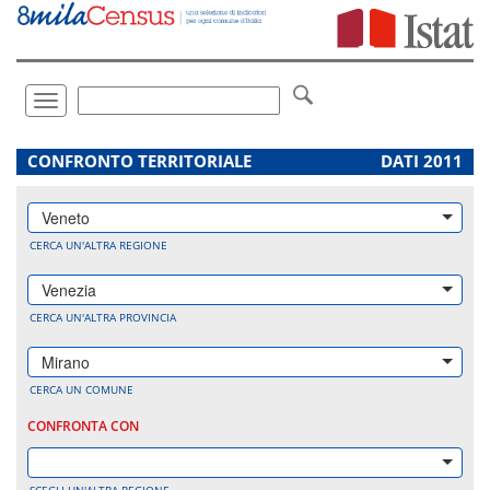
Vai
direttamente
a:
Contenuto
Ricerca
Toggle
navigation
.
CONFRONTO TERRITORIALE
DATI 2011
Veneto
CERCA UN'ALTRA REGIONE
Venezia
CERCA UN'ALTRA PROVINCIA
Mirano
CERCA UN COMUNE
CONFRONTA CON