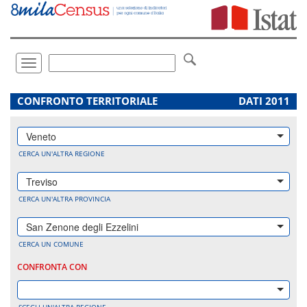
Vai
direttamente
a:
Contenuto
Ricerca
Toggle
navigation
.
CONFRONTO TERRITORIALE
DATI 2011
Veneto
CERCA UN'ALTRA REGIONE
Treviso
CERCA UN'ALTRA PROVINCIA
San Zenone degli Ezzelini
CERCA UN COMUNE
CONFRONTA CON