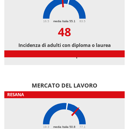
48
16.5
media Italia 55.1
83.5
48
Incidenza di adulti con diploma o laurea
Incidenza di adulti con diploma o laurea
MERCATO DEL LAVORO
RESANA
61.4
19.3
media Italia 50.8
77.1