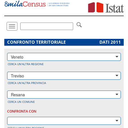
Vai
direttamente
a:
Contenuto
Ricerca
Toggle
navigation
.
CONFRONTO TERRITORIALE
DATI 2011
Veneto
CERCA UN'ALTRA REGIONE
Treviso
CERCA UN'ALTRA PROVINCIA
Resana
CERCA UN COMUNE
CONFRONTA CON