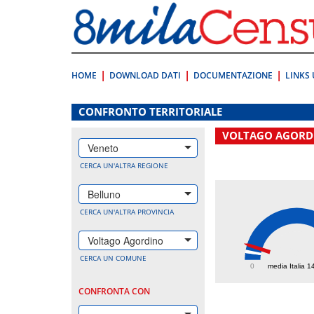
Vai
direttamente
a:
Contenuto
Ricerca
HOME
DOWNLOAD DATI
DOCUMENTAZIONE
LINKS 
.
CONFRONTO TERRITORIALE
VOLTAGO AGORD
Veneto
CERCA UN'ALTRA REGIONE
Belluno
CERCA UN'ALTRA PROVINCIA
Voltago Agordino
269.
CERCA UN COMUNE
0
media Italia 1
CONFRONTA CON