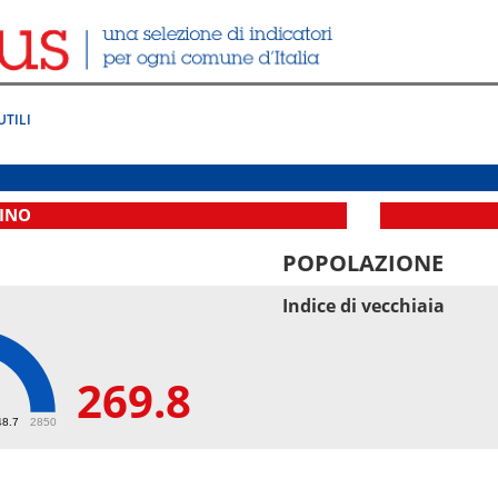
UTILI
INO
POPOLAZIONE
Indice di vecchiaia
269.8
8
48.7
2850