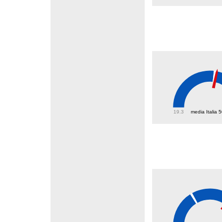
51.8
19.3
media Italia 
51.9