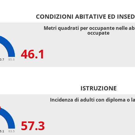
CONDIZIONI ABITATIVE ED INSE
Metri quadrati per occupante nelle ab
occupate
46.1
40.7
85.6
ISTRUZIONE
Incidenza di adulti con diploma o l
57.3
55.1
83.5