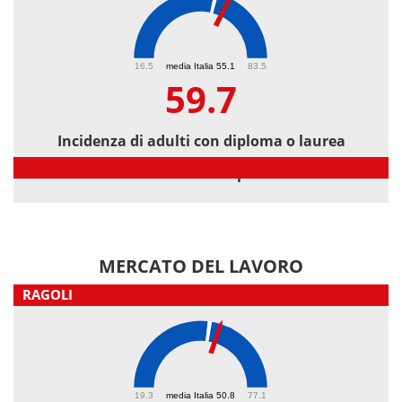
59.7
16.5
media Italia 55.1
83.5
59.7
Incidenza di adulti con diploma o laurea
Incidenza di adulti con diploma o laurea
MERCATO DEL LAVORO
RAGOLI
53.9
19.3
media Italia 50.8
77.1