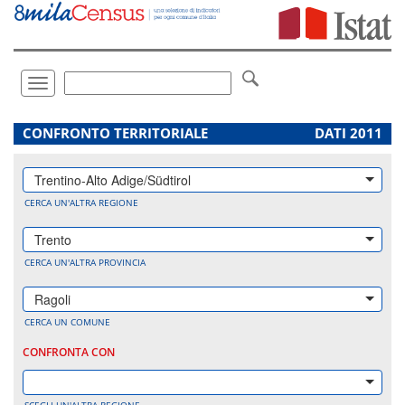
Vai
direttamente
a:
Contenuto
Ricerca
Toggle
navigation
.
CONFRONTO TERRITORIALE
DATI 2011
Trentino-Alto Adige/Südtirol
CERCA UN'ALTRA REGIONE
Trento
CERCA UN'ALTRA PROVINCIA
Ragoli
CERCA UN COMUNE
CONFRONTA CON