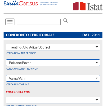
Vai
direttamente
a:
Contenuto
Ricerca
Toggle
navigation
.
CONFRONTO TERRITORIALE
DATI 2011
Trentino-Alto Adige/Südtirol
CERCA UN'ALTRA REGIONE
Bolzano/Bozen
CERCA UN'ALTRA PROVINCIA
Varna/Vahrn
CERCA UN COMUNE
CONFRONTA CON