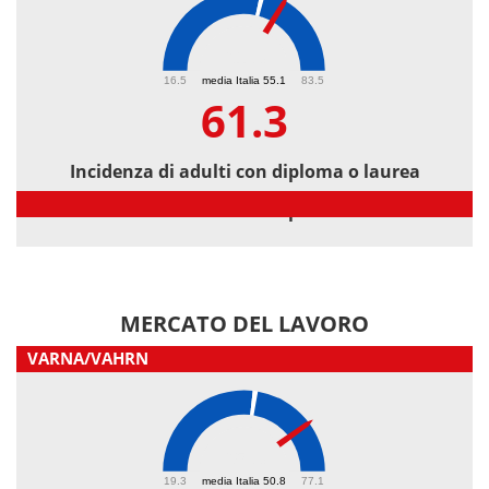
61.3
16.5
media Italia 55.1
83.5
61.3
Incidenza di adulti con diploma o laurea
Incidenza di adulti con diploma o laurea
MERCATO DEL LAVORO
VARNA/VAHRN
65.3
19.3
media Italia 50.8
77.1