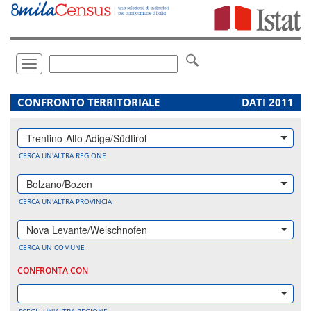
Vai
direttamente
a:
Contenuto
Ricerca
Toggle
navigation
.
CONFRONTO TERRITORIALE
DATI 2011
Trentino-Alto Adige/Südtirol
CERCA UN'ALTRA REGIONE
Bolzano/Bozen
CERCA UN'ALTRA PROVINCIA
Nova Levante/Welschnofen
CERCA UN COMUNE
CONFRONTA CON