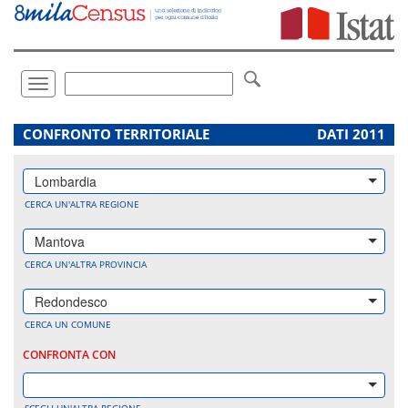
Vai
direttamente
a:
Contenuto
Ricerca
Toggle
navigation
.
CONFRONTO TERRITORIALE
DATI 2011
Lombardia
CERCA UN'ALTRA REGIONE
Mantova
CERCA UN'ALTRA PROVINCIA
Redondesco
CERCA UN COMUNE
CONFRONTA CON