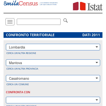
Vai
direttamente
a:
Contenuto
Ricerca
Toggle
navigation
.
CONFRONTO TERRITORIALE
DATI 2011
Lombardia
CERCA UN'ALTRA REGIONE
Mantova
CERCA UN'ALTRA PROVINCIA
Casalromano
CERCA UN COMUNE
CONFRONTA CON