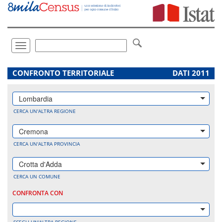
Vai
direttamente
a:
Contenuto
Ricerca
Toggle
navigation
.
CONFRONTO TERRITORIALE
DATI 2011
Lombardia
CERCA UN'ALTRA REGIONE
Cremona
CERCA UN'ALTRA PROVINCIA
Crotta d'Adda
CERCA UN COMUNE
CONFRONTA CON