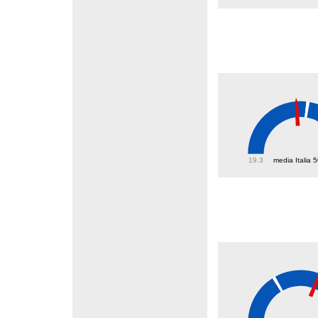
46.7
19.3
media Italia 
45.3