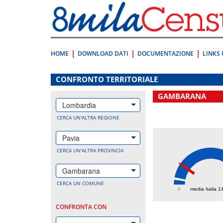
Vai
direttamente
a:
Contenuto
Ricerca
HOME
DOWNLOAD DATI
DOCUMENTAZIONE
LINKS 
.
CONFRONTO TERRITORIALE
GAMBARANA
Lombardia
CERCA UN'ALTRA REGIONE
Pavia
CERCA UN'ALTRA PROVINCIA
Gambarana
540
CERCA UN COMUNE
0
media Italia 1
CONFRONTA CON