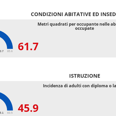
CONDIZIONI ABITATIVE ED INSE
Metri quadrati per occupante nelle ab
occupate
61.7
40.7
85.6
ISTRUZIONE
Incidenza di adulti con diploma o l
45.9
55.1
83.5