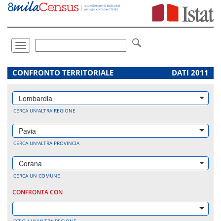
Vai
direttamente
a:
Contenuto
Ricerca
Toggle
navigation
.
CONFRONTO TERRITORIALE
DATI 2011
Lombardia
CERCA UN'ALTRA REGIONE
Pavia
CERCA UN'ALTRA PROVINCIA
Corana
CERCA UN COMUNE
CONFRONTA CON