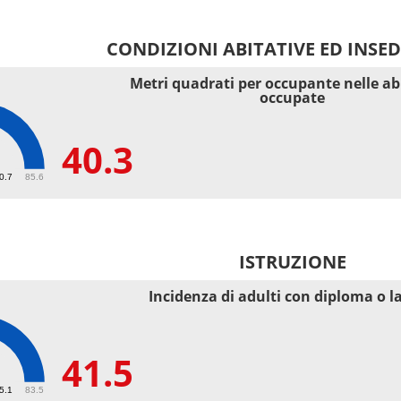
CONDIZIONI ABITATIVE ED INSE
Metri quadrati per occupante nelle ab
occupate
40.3
40.7
85.6
ISTRUZIONE
Incidenza di adulti con diploma o l
41.5
55.1
83.5