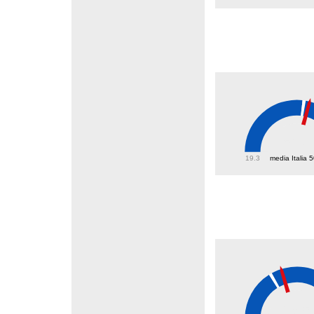
52.8
19.3
media Italia 
29.5