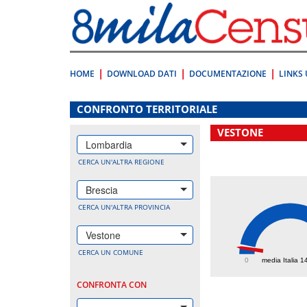
Vai
direttamente
a:
Contenuto
Ricerca
HOME
DOWNLOAD DATI
DOCUMENTAZIONE
LINKS 
.
CONFRONTO TERRITORIALE
VESTONE
Lombardia
CERCA UN'ALTRA REGIONE
Brescia
CERCA UN'ALTRA PROVINCIA
Vestone
118.
CERCA UN COMUNE
0
media Italia 1
CONFRONTA CON