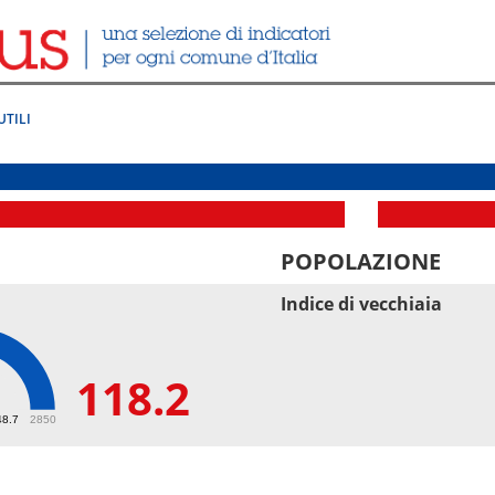
UTILI
POPOLAZIONE
Indice di vecchiaia
118.2
2
48.7
2850