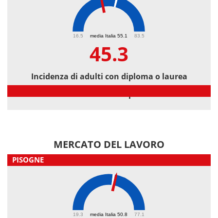
45.3
16.5
media Italia 55.1
83.5
45.3
Incidenza di adulti con diploma o laurea
Incidenza di adulti con diploma o laurea
MERCATO DEL LAVORO
PISOGNE
52.1
19.3
media Italia 50.8
77.1