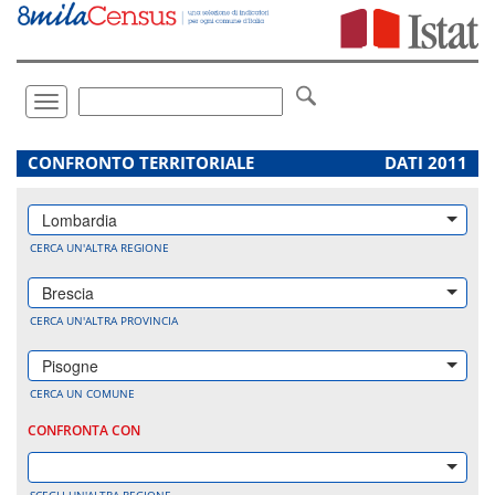
Vai
direttamente
a:
Contenuto
Ricerca
Toggle
navigation
.
CONFRONTO TERRITORIALE
DATI 2011
Lombardia
CERCA UN'ALTRA REGIONE
Brescia
CERCA UN'ALTRA PROVINCIA
Pisogne
CERCA UN COMUNE
CONFRONTA CON