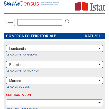
Vai
direttamente
a:
Contenuto
Ricerca
Toggle
navigation
.
CONFRONTO TERRITORIALE
DATI 2011
Lombardia
CERCA UN'ALTRA REGIONE
Brescia
CERCA UN'ALTRA PROVINCIA
Marone
CERCA UN COMUNE
CONFRONTA CON