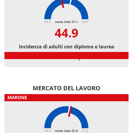
44.9
16.5
media Italia 55.1
83.5
44.9
Incidenza di adulti con diploma o laurea
Incidenza di adulti con diploma o laurea
MERCATO DEL LAVORO
MARONE
52.4
19.3
media Italia 50.8
77.1