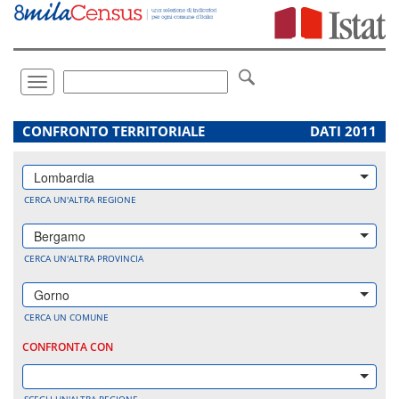
Vai
direttamente
a:
Contenuto
Ricerca
Toggle
navigation
.
CONFRONTO TERRITORIALE
DATI 2011
Lombardia
CERCA UN'ALTRA REGIONE
Bergamo
CERCA UN'ALTRA PROVINCIA
Gorno
CERCA UN COMUNE
CONFRONTA CON