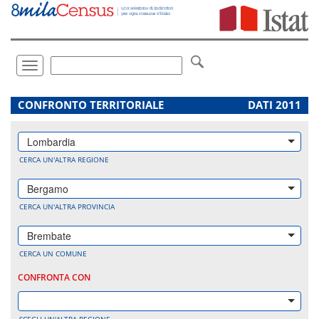
Vai
direttamente
a:
Contenuto
Ricerca
Toggle
navigation
.
CONFRONTO TERRITORIALE
DATI 2011
Lombardia
CERCA UN'ALTRA REGIONE
Bergamo
CERCA UN'ALTRA PROVINCIA
Brembate
CERCA UN COMUNE
CONFRONTA CON