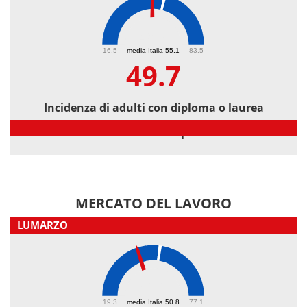
49.7
16.5
media Italia 55.1
83.5
49.7
Incidenza di adulti con diploma o laurea
Incidenza di adulti con diploma o laurea
MERCATO DEL LAVORO
LUMARZO
42.2
19.3
media Italia 50.8
77.1