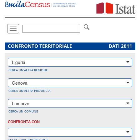
Vai
direttamente
a:
Contenuto
Ricerca
Toggle
navigation
.
CONFRONTO TERRITORIALE
DATI 2011
Liguria
CERCA UN'ALTRA REGIONE
Genova
CERCA UN'ALTRA PROVINCIA
Lumarzo
CERCA UN COMUNE
CONFRONTA CON