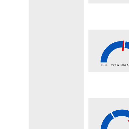
49.8
19.3
media Italia 
51.3