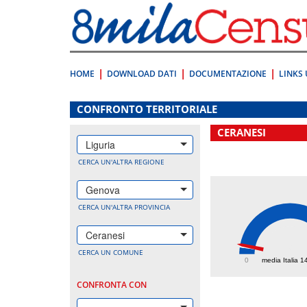
Vai
direttamente
a:
Contenuto
Ricerca
HOME
DOWNLOAD DATI
DOCUMENTAZIONE
LINKS 
.
CONFRONTO TERRITORIALE
CERANESI
Liguria
CERCA UN'ALTRA REGIONE
Genova
CERCA UN'ALTRA PROVINCIA
Ceranesi
169.
CERCA UN COMUNE
0
media Italia 1
CONFRONTA CON