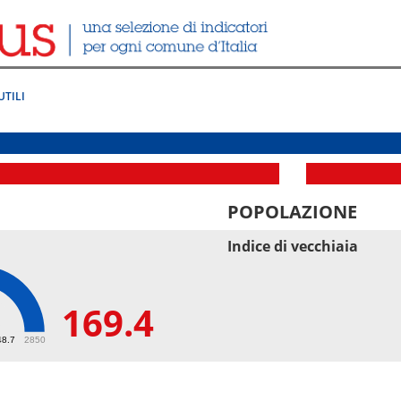
UTILI
POPOLAZIONE
Indice di vecchiaia
169.4
4
48.7
2850