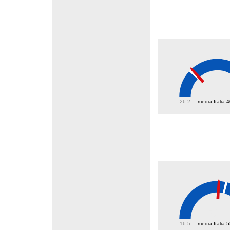
41.8
26.2
media Italia 
50.8
16.5
media Italia 