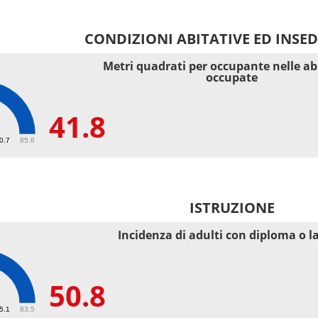
CONDIZIONI ABITATIVE ED INSE
Metri quadrati per occupante nelle ab
occupate
41.8
40.7
85.6
ISTRUZIONE
Incidenza di adulti con diploma o l
50.8
55.1
83.5