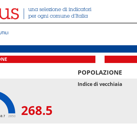
UTILI
ONE
POPOLAZIONE
Indice di vecchiaia
268.5
5
48.7
2850