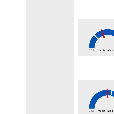
49.8
26.2
media Italia 
49.7
16.5
media Italia 