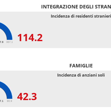
INTEGRAZIONE DEGLI STRAN
Incidenza di residenti stranier
114.2
2
67.8
367.1
FAMIGLIE
Incidenza di anziani soli
42.3
27.1
90.9