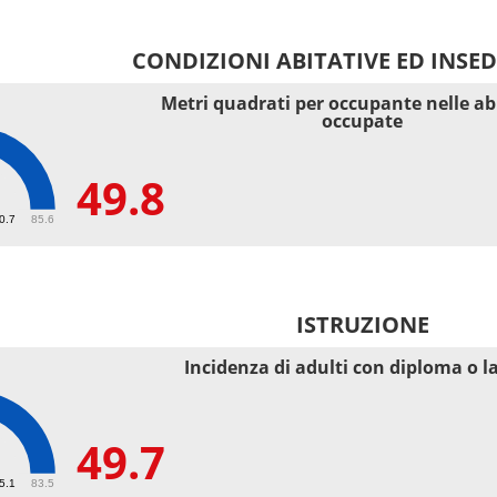
CONDIZIONI ABITATIVE ED INSE
Metri quadrati per occupante nelle ab
occupate
49.8
40.7
85.6
ISTRUZIONE
Incidenza di adulti con diploma o l
49.7
55.1
83.5