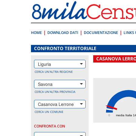
Vai
direttamente
a:
Contenuto
Ricerca
HOME
DOWNLOAD DATI
DOCUMENTAZIONE
LINKS 
.
CONFRONTO TERRITORIALE
CASANOVA LERR
Liguria
CERCA UN'ALTRA REGIONE
Savona
CERCA UN'ALTRA PROVINCIA
Casanova Lerrone
268.
CERCA UN COMUNE
0
media Italia 1
CONFRONTA CON