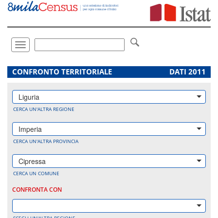
Vai
direttamente
a:
Contenuto
Ricerca
Toggle
navigation
.
CONFRONTO TERRITORIALE
DATI 2011
Liguria
CERCA UN'ALTRA REGIONE
Imperia
CERCA UN'ALTRA PROVINCIA
Cipressa
CERCA UN COMUNE
CONFRONTA CON