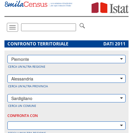
Vai
direttamente
a:
Contenuto
Ricerca
Toggle
navigation
.
CONFRONTO TERRITORIALE
DATI 2011
Piemonte
CERCA UN'ALTRA REGIONE
Alessandria
CERCA UN'ALTRA PROVINCIA
Sardigliano
CERCA UN COMUNE
CONFRONTA CON