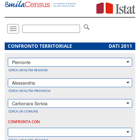
Vai
direttamente
a:
Contenuto
Ricerca
Toggle
navigation
.
CONFRONTO TERRITORIALE
DATI 2011
Piemonte
CERCA UN'ALTRA REGIONE
Alessandria
CERCA UN'ALTRA PROVINCIA
Carbonara Scrivia
CERCA UN COMUNE
CONFRONTA CON