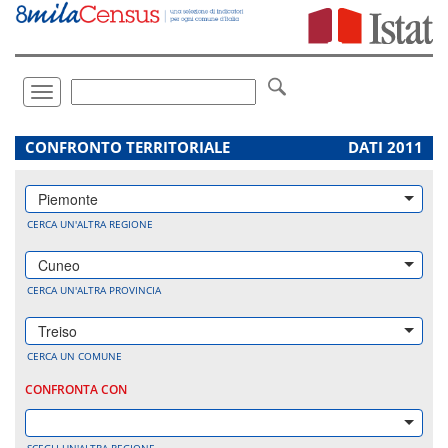
Vai
direttamente
a:
Contenuto
Ricerca
Toggle
navigation
.
CONFRONTO TERRITORIALE
DATI 2011
Piemonte
CERCA UN'ALTRA REGIONE
Cuneo
CERCA UN'ALTRA PROVINCIA
Treiso
CERCA UN COMUNE
CONFRONTA CON