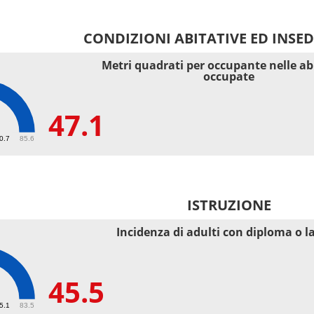
CONDIZIONI ABITATIVE ED INSE
Metri quadrati per occupante nelle ab
occupate
47.1
40.7
85.6
ISTRUZIONE
Incidenza di adulti con diploma o l
45.5
55.1
83.5