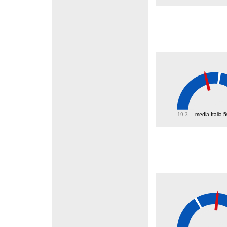
43.5
19.3
media Italia 
38.5