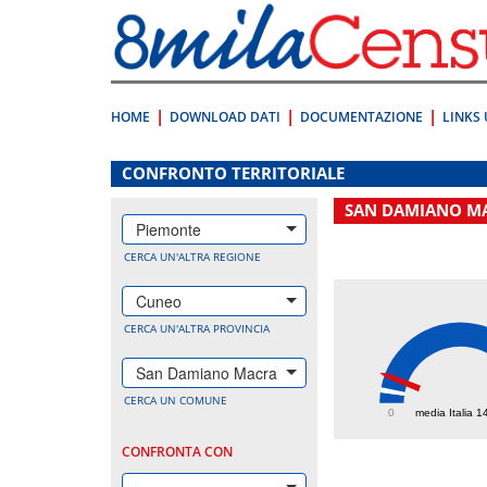
Vai
direttamente
a:
Contenuto
Ricerca
HOME
DOWNLOAD DATI
DOCUMENTAZIONE
LINKS 
.
CONFRONTO TERRITORIALE
SAN DAMIANO M
Piemonte
CERCA UN'ALTRA REGIONE
Cuneo
CERCA UN'ALTRA PROVINCIA
San Damiano Macra
325
CERCA UN COMUNE
0
media Italia 1
CONFRONTA CON