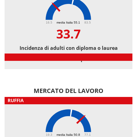
33.7
16.5
media Italia 55.1
83.5
33.7
Incidenza di adulti con diploma o laurea
Incidenza di adulti con diploma o laurea
MERCATO DEL LAVORO
RUFFIA
62.7
19.3
media Italia 50.8
77.1