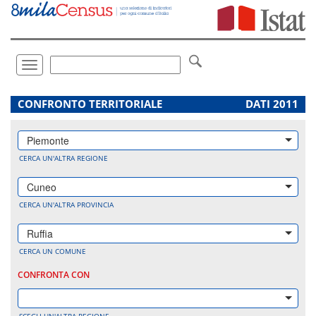
Vai
direttamente
a:
Contenuto
Ricerca
Toggle
navigation
.
CONFRONTO TERRITORIALE
DATI 2011
Piemonte
CERCA UN'ALTRA REGIONE
Cuneo
CERCA UN'ALTRA PROVINCIA
Ruffia
CERCA UN COMUNE
CONFRONTA CON