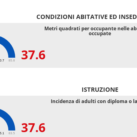
CONDIZIONI ABITATIVE ED INSE
Metri quadrati per occupante nelle ab
occupate
37.6
40.7
85.6
ISTRUZIONE
Incidenza di adulti con diploma o l
37.6
55.1
83.5