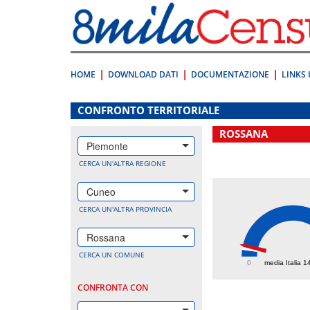
Vai
direttamente
a:
Contenuto
Ricerca
HOME
DOWNLOAD DATI
DOCUMENTAZIONE
LINKS 
.
CONFRONTO TERRITORIALE
ROSSANA
Piemonte
CERCA UN'ALTRA REGIONE
Cuneo
CERCA UN'ALTRA PROVINCIA
Rossana
203
CERCA UN COMUNE
0
media Italia 1
CONFRONTA CON