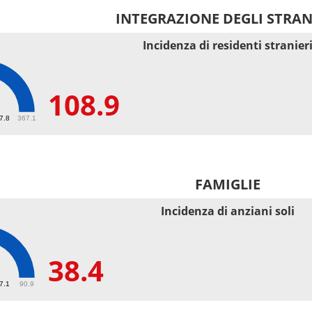
INTEGRAZIONE DEGLI STRAN
Incidenza di residenti stranier
108.9
9
67.8
367.1
FAMIGLIE
Incidenza di anziani soli
38.4
27.1
90.9