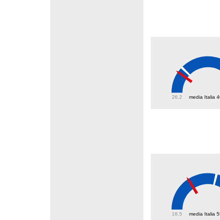
37.6
26.2
media Italia 
37.6
16.5
media Italia 