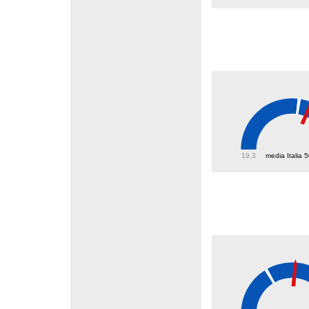
55.4
19.3
media Italia 
38.1