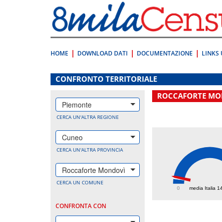
Vai
direttamente
a:
Contenuto
Ricerca
HOME
DOWNLOAD DATI
DOCUMENTAZIONE
LINKS 
.
CONFRONTO TERRITORIALE
ROCCAFORTE MO
Piemonte
CERCA UN'ALTRA REGIONE
Cuneo
CERCA UN'ALTRA PROVINCIA
Roccaforte Mondovì
178
CERCA UN COMUNE
0
media Italia 1
CONFRONTA CON