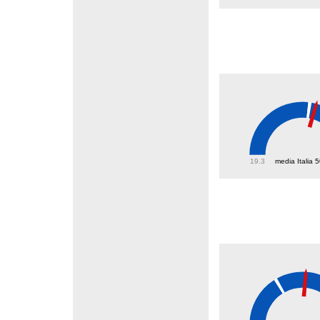
53.1
19.3
media Italia 
38.1