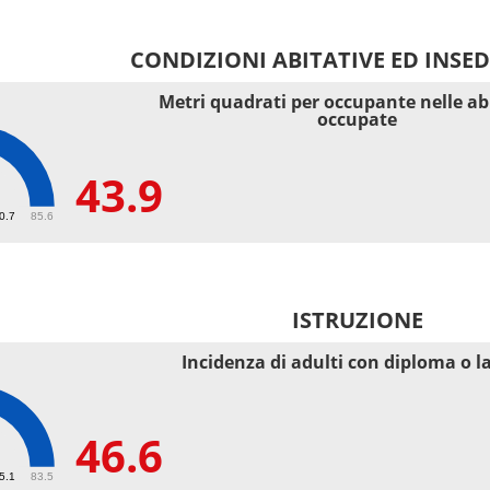
CONDIZIONI ABITATIVE ED INSE
Metri quadrati per occupante nelle ab
occupate
43.9
40.7
85.6
ISTRUZIONE
Incidenza di adulti con diploma o l
46.6
55.1
83.5