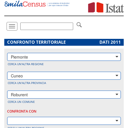
Vai
direttamente
a:
Contenuto
Ricerca
Toggle
navigation
.
CONFRONTO TERRITORIALE
DATI 2011
Piemonte
CERCA UN'ALTRA REGIONE
Cuneo
CERCA UN'ALTRA PROVINCIA
Roburent
CERCA UN COMUNE
CONFRONTA CON