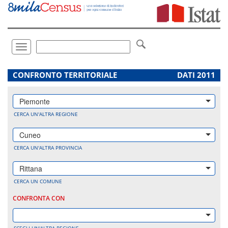
Vai
direttamente
a:
Contenuto
Ricerca
Toggle
navigation
.
CONFRONTO TERRITORIALE
DATI 2011
Piemonte
CERCA UN'ALTRA REGIONE
Cuneo
CERCA UN'ALTRA PROVINCIA
Rittana
CERCA UN COMUNE
CONFRONTA CON