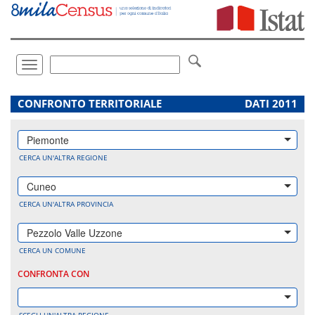
Vai
direttamente
a:
Contenuto
Ricerca
Toggle
navigation
.
CONFRONTO TERRITORIALE
DATI 2011
Piemonte
CERCA UN'ALTRA REGIONE
Cuneo
CERCA UN'ALTRA PROVINCIA
Pezzolo Valle Uzzone
CERCA UN COMUNE
CONFRONTA CON