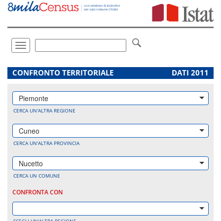
Vai
direttamente
a:
Contenuto
Ricerca
Toggle
navigation
.
CONFRONTO TERRITORIALE
DATI 2011
Piemonte
CERCA UN'ALTRA REGIONE
Cuneo
CERCA UN'ALTRA PROVINCIA
Nucetto
CERCA UN COMUNE
CONFRONTA CON