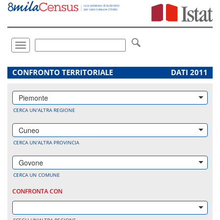
Vai
direttamente
a:
Contenuto
Ricerca
Toggle
navigation
.
CONFRONTO TERRITORIALE
DATI 2011
Piemonte
CERCA UN'ALTRA REGIONE
Cuneo
CERCA UN'ALTRA PROVINCIA
Govone
CERCA UN COMUNE
CONFRONTA CON