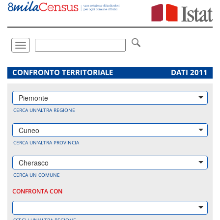
Vai
direttamente
a:
Contenuto
Ricerca
Toggle
navigation
.
CONFRONTO TERRITORIALE
DATI 2011
Piemonte
CERCA UN'ALTRA REGIONE
Cuneo
CERCA UN'ALTRA PROVINCIA
Cherasco
CERCA UN COMUNE
CONFRONTA CON