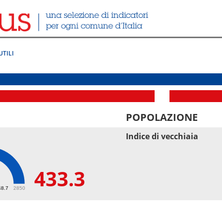
UTILI
POPOLAZIONE
Indice di vecchiaia
433.3
3
48.7
2850