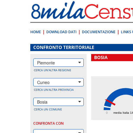
Vai
direttamente
a:
Contenuto
Ricerca
HOME
DOWNLOAD DATI
DOCUMENTAZIONE
LINKS 
.
CONFRONTO TERRITORIALE
BOSIA
Piemonte
CERCA UN'ALTRA REGIONE
Cuneo
CERCA UN'ALTRA PROVINCIA
Bosia
433.
CERCA UN COMUNE
0
media Italia 1
CONFRONTA CON