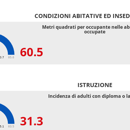
CONDIZIONI ABITATIVE ED INSE
Metri quadrati per occupante nelle ab
occupate
60.5
40.7
85.6
ISTRUZIONE
Incidenza di adulti con diploma o l
31.3
55.1
83.5