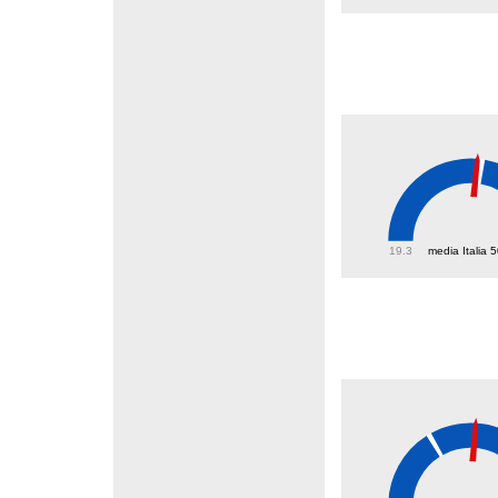
49.7
19.3
media Italia 
38