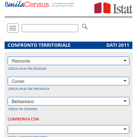
Vai
direttamente
a:
Contenuto
Ricerca
Toggle
navigation
.
CONFRONTO TERRITORIALE
DATI 2011
Piemonte
CERCA UN'ALTRA REGIONE
Cuneo
CERCA UN'ALTRA PROVINCIA
Barbaresco
CERCA UN COMUNE
CONFRONTA CON