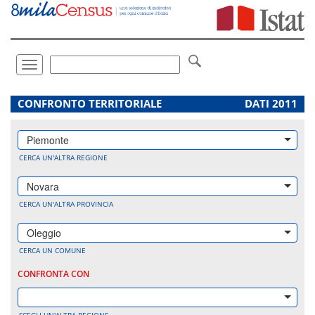
Vai
direttamente
a:
Contenuto
Ricerca
Toggle
navigation
.
CONFRONTO TERRITORIALE
DATI 2011
Piemonte
CERCA UN'ALTRA REGIONE
Novara
CERCA UN'ALTRA PROVINCIA
Oleggio
CERCA UN COMUNE
CONFRONTA CON