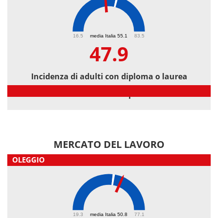
47.9
16.5
media Italia 55.1
83.5
47.9
Incidenza di adulti con diploma o laurea
Incidenza di adulti con diploma o laurea
MERCATO DEL LAVORO
OLEGGIO
55.6
19.3
media Italia 50.8
77.1