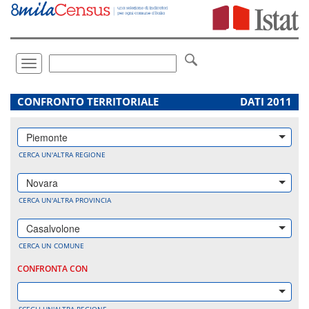
Vai
direttamente
a:
Contenuto
Ricerca
Toggle
navigation
.
CONFRONTO TERRITORIALE
DATI 2011
Piemonte
CERCA UN'ALTRA REGIONE
Novara
CERCA UN'ALTRA PROVINCIA
Casalvolone
CERCA UN COMUNE
CONFRONTA CON