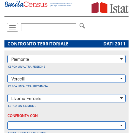
Vai
direttamente
a:
Contenuto
Ricerca
Toggle
navigation
.
CONFRONTO TERRITORIALE
DATI 2011
Piemonte
CERCA UN'ALTRA REGIONE
Vercelli
CERCA UN'ALTRA PROVINCIA
Livorno Ferraris
CERCA UN COMUNE
CONFRONTA CON